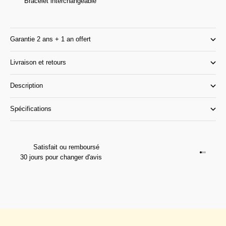
Bracelet interchangeable
Garantie 2 ans + 1 an offert
Livraison et retours
Description
Spécifications
Satisfait ou remboursé
Aller à l
Aller à l
Aller à 
30 jours pour changer d'avis