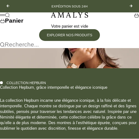
Passer au contenu
Précédent
Suiv
EXPÉDITION SOUS 24H
Amalys
Recherche
Pa
Menu
Panier
Votre panier est vide
EXPLORER NOS PRODUITS
Recherche...
COLLECTION HEPBURN
Collection Hepburn, grâce intemporelle et élégance iconique
La collection Hepburn incarne une élégance iconique, à la fois délicate et
intemporelle. Chaque montre se distingue par un design raffiné et des lignes
subtiles, pensés pour traverser les tendances avec naturel. Inspirée par une
féminité élégante et déterminée, cette collection célèbre la grâce dans ce
qu’elle a de plus moderne. Des montres à l’esthétique épurée, conçues pour
sublimer le quotidien avec discrétion, finesse et élégance durable.