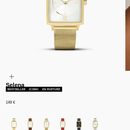
ZOOMER
SUR
L'IMAGE
Selena
BESTSELLER
ICONIC
EN RUPTURE
Prix de vente
149 €