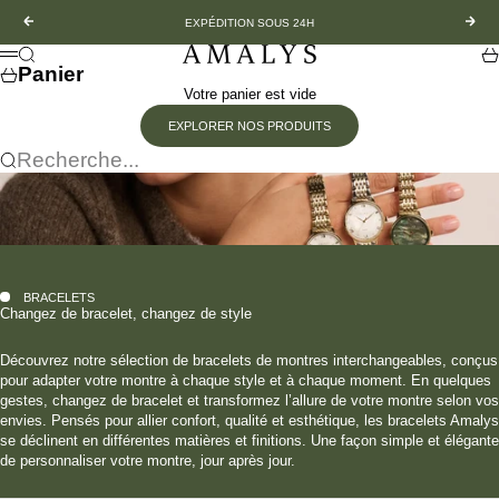
Passer au contenu
Précédent
Suiv
EXPÉDITION SOUS 24H
Amalys
Recherche
Pa
Menu
Panier
Votre panier est vide
EXPLORER NOS PRODUITS
Recherche...
BRACELETS
Changez de bracelet, changez de style
Découvrez notre sélection de bracelets de montres interchangeables, conçus
pour adapter votre montre à chaque style et à chaque moment. En quelques
gestes, changez de bracelet et transformez l’allure de votre montre selon vos
envies. Pensés pour allier confort, qualité et esthétique, les bracelets Amalys
se déclinent en différentes matières et finitions. Une façon simple et élégante
de personnaliser votre montre, jour après jour.