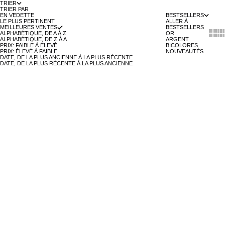
TRIER
TRIER PAR
EN VEDETTE
BESTSELLERS
LE PLUS PERTINENT
ALLER À
MEILLEURES VENTES
BESTSELLERS
Show 
Sh
ALPHABÉTIQUE, DE A À Z
OR
ALPHABÉTIQUE, DE Z À A
ARGENT
PRIX: FAIBLE À ÉLEVÉ
BICOLORES
PRIX: ÉLEVÉ À FAIBLE
NOUVEAUTÉS
DATE, DE LA PLUS ANCIENNE À LA PLUS RÉCENTE
DATE, DE LA PLUS RÉCENTE À LA PLUS ANCIENNE
Ajouter au panier
Ajouter au panier
CUIR BRUN - 14MM
MAILLE MILANAISE OR - 16MM