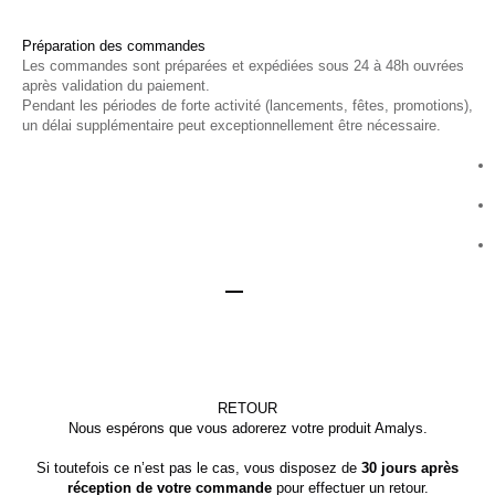
Préparation des commandes
Les commandes sont préparées et expédiées sous 24 à 48h ouvrées
après validation du paiement.
Pendant les périodes de forte activité (lancements, fêtes, promotions),
un délai supplémentaire peut exceptionnellement être nécessaire.
Aller à l'élément 1
Aller à l'élément 2
Aller à l'élément 3
Aller à l'élément 4
RETOUR
Nous espérons que vous adorerez votre produit Amalys.
Si toutefois ce n’est pas le cas, vous disposez de
30 jours après
réception de votre commande
pour effectuer un retour.