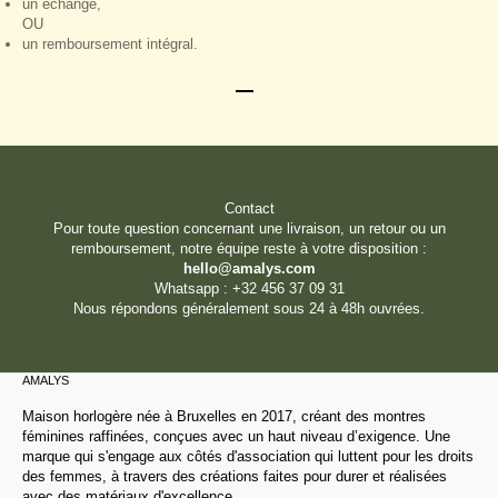
un échange,
OU
un remboursement intégral.
Aller à l'élément 1
Aller à l'élément 2
Contact
Pour toute question concernant une livraison, un retour ou un
remboursement, notre équipe reste à votre disposition :
hello@amalys.com
Whatsapp : +32 456 37 09 31
Nous répondons généralement sous 24 à 48h ouvrées.
AMALYS
Maison horlogère née à Bruxelles en 2017, créant des montres
féminines raffinées, conçues avec un haut niveau d’exigence. Une
marque qui s'engage aux côtés d'association qui luttent pour les droits
des femmes, à travers des créations faites pour durer et réalisées
avec des matériaux d'excellence.