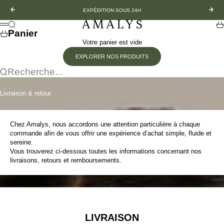
Passer au contenu
Précédent
Suiv
EXPÉDITION SOUS 24H
Amalys
Recherche
Pa
Menu
Panier
Votre panier est vide
EXPLORER NOS PRODUITS
Recherche...
Livraison & retour
Chez Amalys, nous accordons une attention particulière à chaque
commande afin de vous offrir une expérience d’achat simple, fluide et
sereine.
Vous trouverez ci-dessous toutes les informations concernant nos
livraisons, retours et remboursements.
LIVRAISON