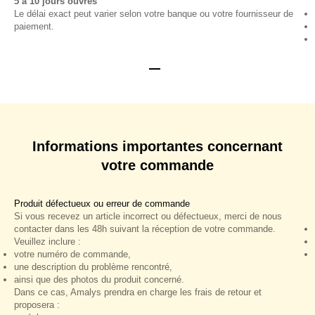
5 à 10 jours ouvrés
Le délai exact peut varier selon votre banque ou votre fournisseur de
paiement.
Aller à l'élément 1
Aller à l'élément 2
Informations importantes concernant
votre commande
Produit défectueux ou erreur de commande
Si vous recevez un article incorrect ou défectueux, merci de nous
contacter dans les 48h suivant la réception de votre commande.
Veuillez inclure :
votre numéro de commande,
une description du problème rencontré,
ainsi que des photos du produit concerné.
Dans ce cas, Amalys prendra en charge les frais de retour et
proposera :