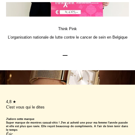
Think Pink
L’organisation nationale de lutte contre le cancer de sein en Belgique
Aller à l'élément 1
Aller à l'élément 2
Aller à l'élément 3
4,8 ★
C'est vous qui le dites
J'adore cette marque
Super marque de montres casual-chic ! J'en ai acheté une pour ma femme l'année passée
et elle est plus que ravie. Elle reçoit beaucoup de compliments. A l'air de bien tenir dans
le temps
Éric