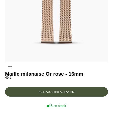
ZOOMER
SUR
L'IMAGE
Maille milanaise Or rose - 16mm
Prix de vente
49 €
49 €
–
AJOUTER AU PANIER
18 en stock