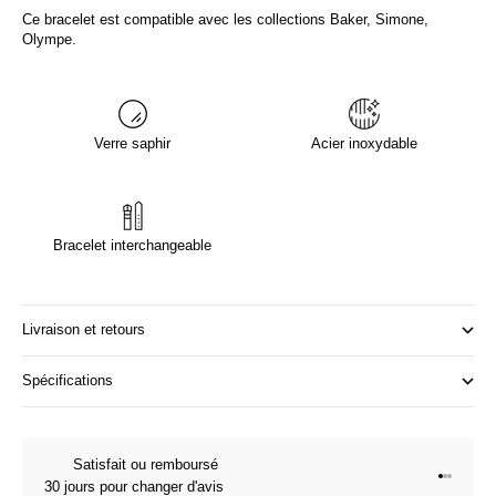
Ce bracelet est compatible avec les collections Baker, Simone,
Olympe.
Verre saphir
Acier inoxydable
Bracelet interchangeable
Livraison et retours
Spécifications
Satisfait ou remboursé
Aller à l
Aller à l
Aller à 
30 jours pour changer d'avis