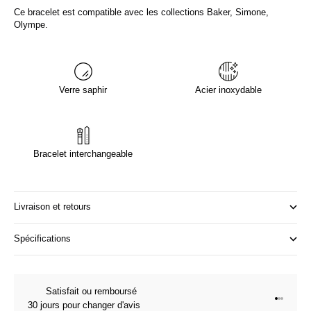
Ce bracelet est compatible avec les collections Baker, Simone,
Olympe.
Verre saphir
Acier inoxydable
Bracelet interchangeable
Livraison et retours
Spécifications
Satisfait ou remboursé
Aller à l
Aller à l
Aller à 
30 jours pour changer d'avis