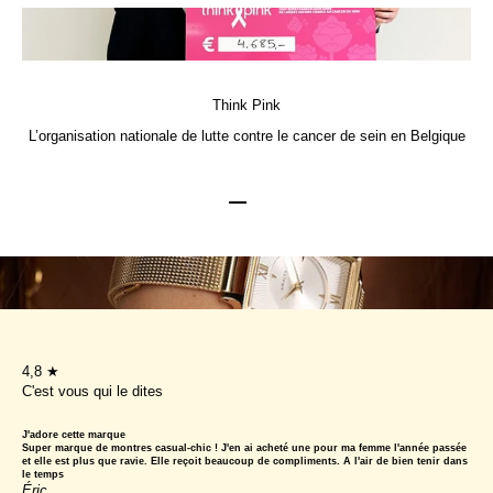
Think Pink
L’organisation nationale de lutte contre le cancer de sein en Belgique
Aller à l'élément 1
Aller à l'élément 2
Aller à l'élément 3
4,8 ★
C'est vous qui le dites
J'adore cette marque
Super marque de montres casual-chic ! J'en ai acheté une pour ma femme l'année passée
et elle est plus que ravie. Elle reçoit beaucoup de compliments. A l'air de bien tenir dans
le temps
Éric