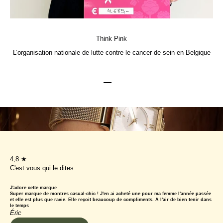
Think Pink
L’organisation nationale de lutte contre le cancer de sein en Belgique
Aller à l'élément 1
Aller à l'élément 2
Aller à l'élément 3
4,8 ★
C'est vous qui le dites
J'adore cette marque
Super marque de montres casual-chic ! J'en ai acheté une pour ma femme l'année passée
et elle est plus que ravie. Elle reçoit beaucoup de compliments. A l'air de bien tenir dans
le temps
Éric