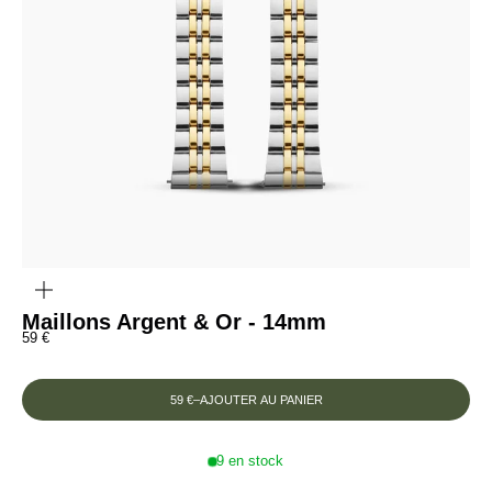
ZOOMER
SUR
L'IMAGE
Maillons Argent & Or - 14mm
Prix de vente
59 €
59 €
–
AJOUTER AU PANIER
9 en stock