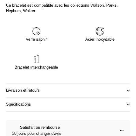
Ce bracelet est compatible avec les collections Watson, Parks,
Hepburn, Walker.
Verre saphir
Acier inoxydable
Bracelet interchangeable
Livraison et retours
Spécifications
Satisfait ou remboursé
Aller à l
Aller à l
Aller à 
30 jours pour changer d'avis