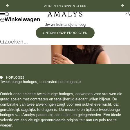
Ga naar inhoud
Vorige
Vol
VERZENDING BINNEN 24 UUR
Amalys
Zoeken
Wi
Menu
Winkelwagen
Uw winkelmandje is leeg
ONTDEK ONZE PRODUCTEN
Zoeken...
HORLOGES
Tweekleurige horloges, contrasterende elegantie
Ontdek onze selectie tweekleurige horloges, ontworpen voor vrouwen die
graag spelen met contrasten en tegelijkertijd elegant willen blijven. De
combinatie van twee afwerkingen zorgt voor een subtiel evenwicht, dat
gemakkelijk dagelijks te dragen is. De moderne en tijdloze tweekleurige
horloges van Amalys passen bij alle stijlen en gelegenheden. Een ideale
selectie om een vleugje gecontroleerde originaliteit aan uw pols toe te
voegen.