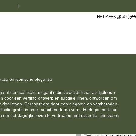
Volgende
Languag
Inlogge
Zoek
Wi
HET MERK
gratie en iconische elegantie
amt een iconische elegantie die zowel delicaat als tijdloos is.
ch door een verfijnd ontwerp en subtiele lijnen, ontworpen om
 te doorstaan. Geïnspireerd door een elegante en vastberaden
collectie gratie in haar meest moderne vorm. Horloges met een
 om het dagelijks leven te verfraaien met discretie, finesse en