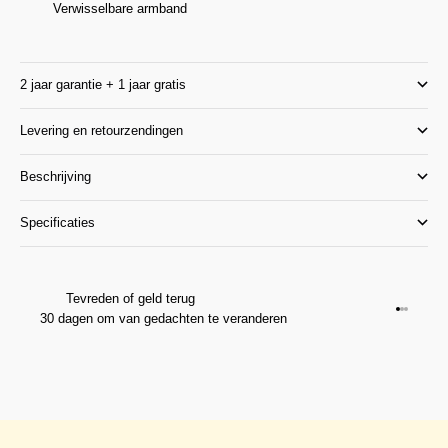
Verwisselbare armband
2 jaar garantie + 1 jaar gratis
Levering en retourzendingen
Beschrijving
Specificaties
Tevreden of geld terug
Ga naar 
Ga naar
Ga naar
30 dagen om van gedachten te veranderen