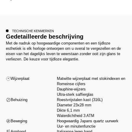
TECHNISCHE KENMERKEN
Gedetailleerde beschrijving
Met de nadruk op hoogwaardige componenten en een tijdloze
esthetiek is elk horloge ontworpen om u overal te vergezellen en de
eisen van het dagelijks leven te weerstaan zonder ooit zijn glans te
verliezen. De keuze voor tijdloze elegantie.
Wijzerplaat
Matwitte wijzerplaat met stokindexen en
Romeinse cijfers
Dauphine-wijzers
Ultra-sterk saffierglas
Behuizing
Roestvrijstalen kast (316L)
Diameter 23x28 mm
Dikte 6,1 mm
Waterdichtheid 3 ATM
Beweging
Hoogwaardig Japans quartz uurwerk
Uur- en minutenfunctie
Armband
Italiaanse leren band