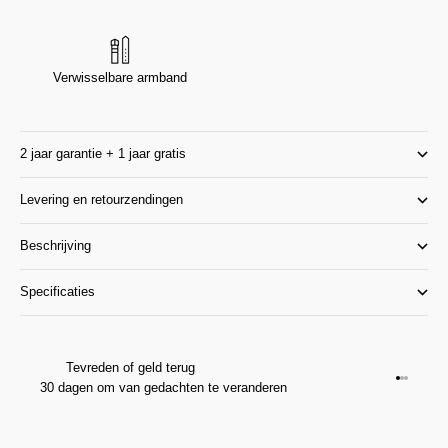
Verwisselbare armband
2 jaar garantie + 1 jaar gratis
Levering en retourzendingen
Beschrijving
Specificaties
Tevreden of geld terug
Ga naar 
Ga naar
Ga naar
30 dagen om van gedachten te veranderen