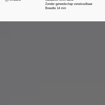
Zonder gereedschap verwisselbaar
Breedte 14 mm
Van ontwerp tot assemblage selecteren wij onze partners op basis van hun
vakmanschap en integriteit, volgens een veeleisend handvest dat onze
waarden respecteert.