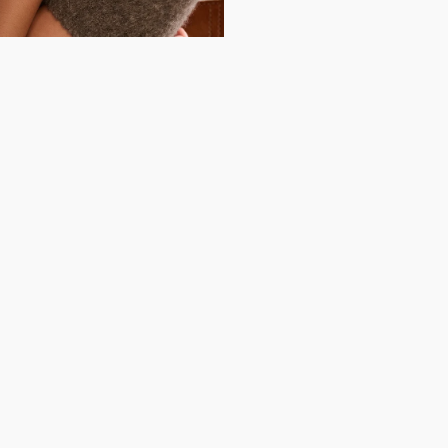
EN
ING