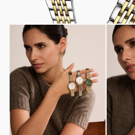
INZOOMEN
INZOOM
OP
OP
DE
DE
AFBEELDING
AFBEELD