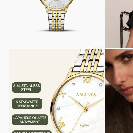
INZOOMEN
INZOOM
OP
OP
DE
DE
AFBEELDING
AFBEELD