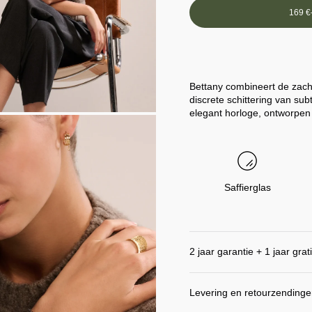
169 €
Bettany combineert de zach
discrete schittering van su
elegant horloge, ontworpen
EN
ING
Saffierglas
2 jaar garantie + 1 jaar grat
Levering en retourzending