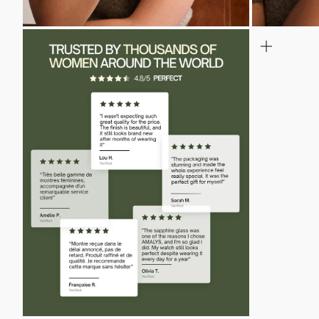
INZOOMEN
INZOOM
OP
OP
DE
DE
AFBEELDING
AFBEELD