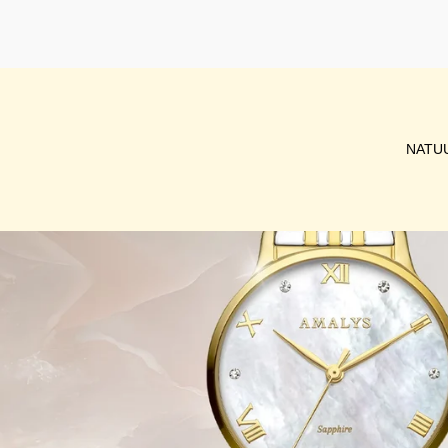
INZOOMEN
OP
DE
AFBEELDING
NATU