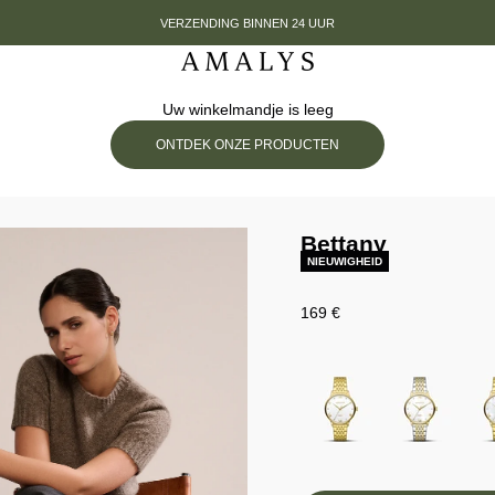
VERZENDING BINNEN 24 UUR
Amalys
Uw winkelmandje is leeg
ONTDEK ONZE PRODUCTEN
Bettany
NIEUWIGHEID
Prix de vente
169 €