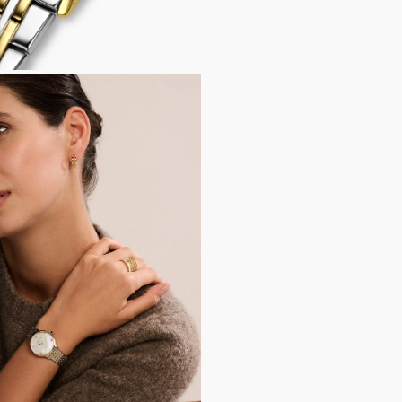
EN
ING