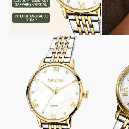
INZOOMEN
INZOOM
OP
OP
DE
DE
AFBEELDING
AFBEELD