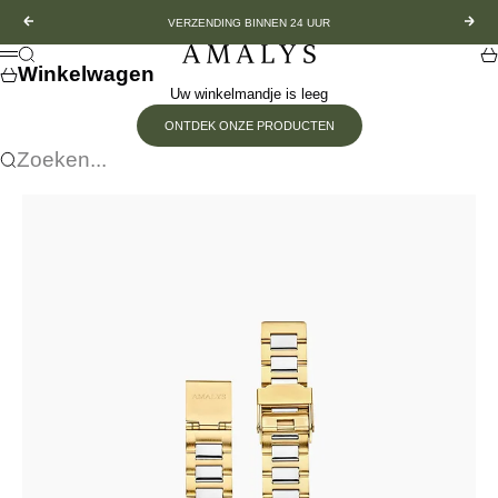
Ga naar inhoud
Vorige
Vol
VERZENDING BINNEN 24 UUR
Amalys
Zoeken
Wi
Menu
Winkelwagen
Uw winkelmandje is leeg
ONTDEK ONZE PRODUCTEN
Zoeken...