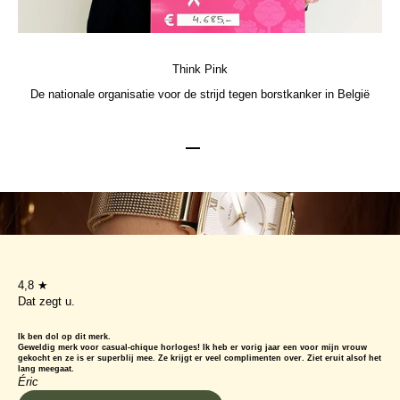
Think Pink
De nationale organisatie voor de strijd tegen borstkanker in België
Ga naar element 1
Ga naar element 2
Ga naar element 3
4,8 ★
Dat zegt u.
Ik ben dol op dit merk.
Geweldig merk voor casual-chique horloges! Ik heb er vorig jaar een voor mijn vrouw
gekocht en ze is er superblij mee. Ze krijgt er veel complimenten over. Ziet eruit alsof het
lang meegaat.
Éric