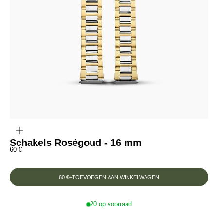
INZOOMEN
OP
DE
AFBEELDING
Schakels Roségoud - 16 mm
Prix de vente
60 €
60 €
–
TOEVOEGEN AAN WINKELWAGEN
20 op voorraad