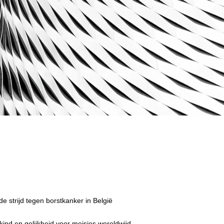
de strijd tegen borstkanker in België
 kind en gelijkheid voor meisjes wereldwijd