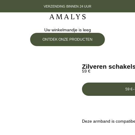
VERZENDING BINNEN 24 UUR
Amalys
Uw winkelmandje is leeg
ONTDEK ONZE PRODUCTEN
Zilveren schakel
Prix de vente
59 €
59 €
–
Deze armband is compatibel