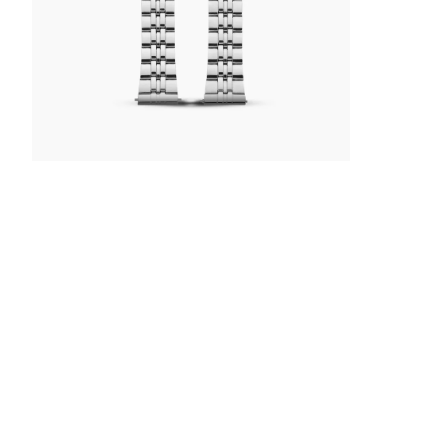
INZOOMEN
OP
DE
AFBEELDING