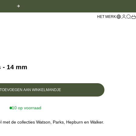
Volgende
Languag
Inlogge
Zoek
Wi
HET MERK
s - 14 mm
TOEVOEGEN AAN WINKELMANDJE
10 op voorraad
 met de collecties Watson, Parks, Hepburn en Walker.