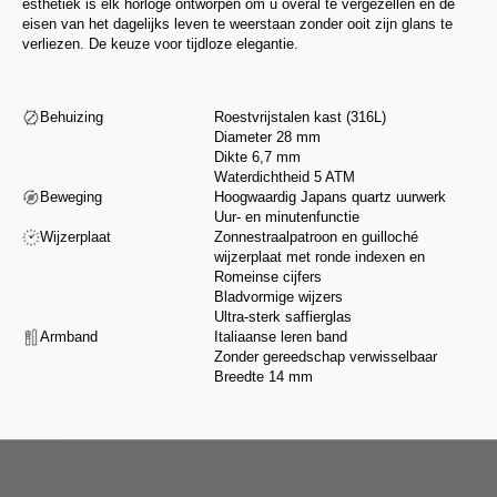
esthetiek is elk horloge ontworpen om u overal te vergezellen en de
eisen van het dagelijks leven te weerstaan zonder ooit zijn glans te
verliezen. De keuze voor tijdloze elegantie.
Behuizing
Roestvrijstalen kast (316L)
Diameter 28 mm
Dikte 6,7 mm
Waterdichtheid 5 ATM
Beweging
Hoogwaardig Japans quartz uurwerk
Uur- en minutenfunctie
Wijzerplaat
Zonnestraalpatroon en guilloché
wijzerplaat met ronde indexen en
Romeinse cijfers
Bladvormige wijzers
Ultra-sterk saffierglas
Armband
Italiaanse leren band
Zonder gereedschap verwisselbaar
Breedte 14 mm
Van ontwerp tot assemblage selecteren wij onze partners op basis van hun
vakmanschap en integriteit, volgens een veeleisend handvest dat onze
waarden respecteert.