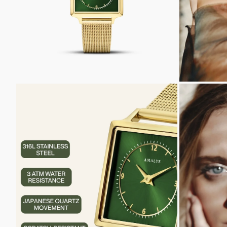
INZOOMEN
INZOOM
OP
OP
DE
DE
AFBEELDING
AFBEELD