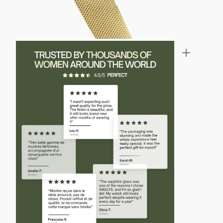
INZOOMEN
INZOOM
OP
OP
DE
DE
AFBEELDING
AFBEELD