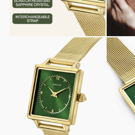
INZOOMEN
INZOOM
OP
OP
DE
DE
AFBEELDING
AFBEELD