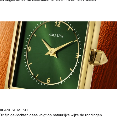
ie en ongeëvenaarde weerstand tegen schokken en krassen.
MILANESE MESH
it fijn gevlochten gaas volgt op natuurlijke wijze de rondingen