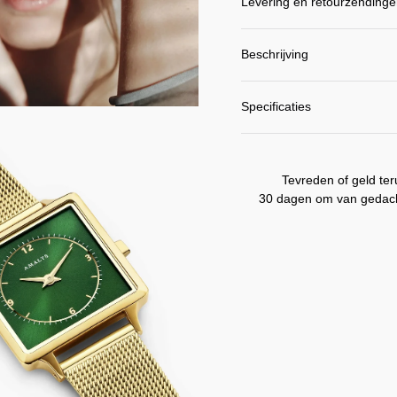
Levering en retourzending
Beschrijving
Specificaties
EN
ING
Tevreden of geld ter
30 dagen om van gedach