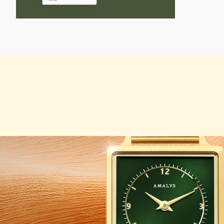
INZOOMEN
OP
DE
AFBEELDING