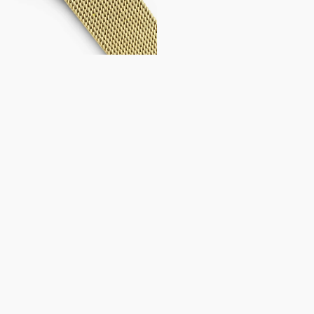
EN
ING