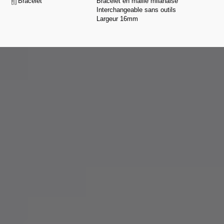
Bracelet
Bracelet en maille milanaise
Interchangeable sans outils
Largeur 16mm
De la conception à l’assemblage, nous sélectionnons nos partenaires pour
leur savoir-faire et leur intégrité, selon une charte exigeante respectant nos
valeurs.