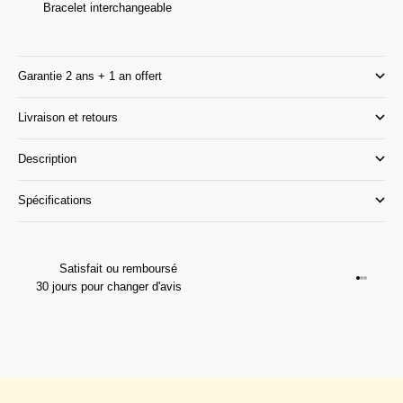
Bracelet interchangeable
Garantie 2 ans + 1 an offert
Livraison et retours
Description
Spécifications
Satisfait ou remboursé
Aller à l
Aller à l
Aller à 
30 jours pour changer d'avis