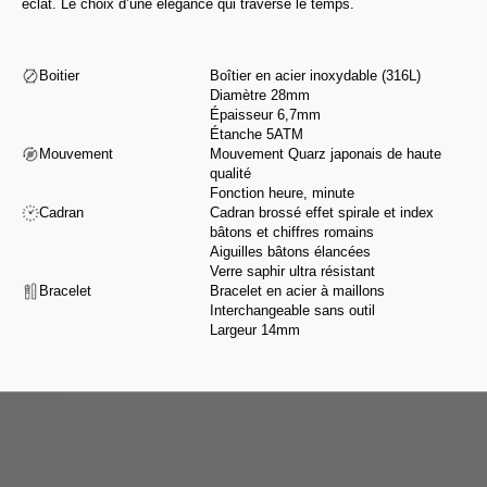
éclat. Le choix d’une élégance qui traverse le temps.
Boitier
Boîtier en acier inoxydable (316L)
Diamètre 28mm
Épaisseur 6,7mm
Étanche 5ATM
Mouvement
Mouvement Quarz japonais de haute
qualité
Fonction heure, minute
Cadran
Cadran brossé effet spirale et index
bâtons et chiffres romains
Aiguilles bâtons élancées
Verre saphir ultra résistant
Bracelet
Bracelet en acier à maillons
Interchangeable sans outil
Largeur 14mm
De la conception à l’assemblage, nous sélectionnons nos partenaires pour
leur savoir-faire et leur intégrité, selon une charte exigeante respectant nos
valeurs.