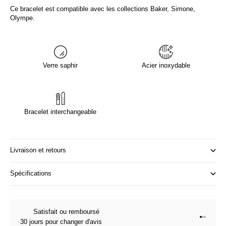
Ce bracelet est compatible avec les collections Baker, Simone,
Olympe.
Verre saphir
Acier inoxydable
Bracelet interchangeable
Livraison et retours
Spécifications
Satisfait ou remboursé
Aller à l
Aller à l
Aller à 
30 jours pour changer d'avis