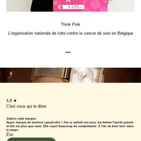
Think Pink
L’organisation nationale de lutte contre le cancer de sein en Belgique
Aller à l'élément 1
Aller à l'élément 2
Aller à l'élément 3
4,8 ★
C'est vous qui le dites
J'adore cette marque
Super marque de montres casual-chic ! J'en ai acheté une pour ma femme l'année passée
et elle est plus que ravie. Elle reçoit beaucoup de compliments. A l'air de bien tenir dans
le temps
Éric