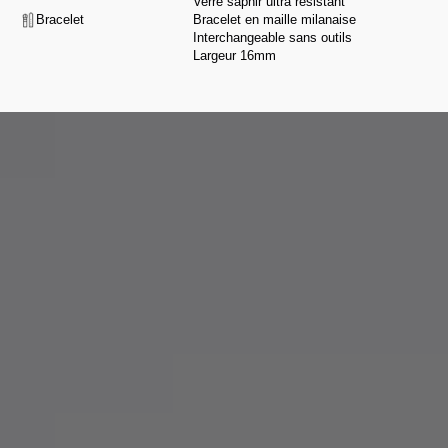
Verre saphir ultra résistant
Bracelet
Bracelet en maille milanaise
Interchangeable sans outils
Largeur 16mm
De la conception à l’assemblage, nous sélectionnons nos partenaires pour
leur savoir-faire et leur intégrité, selon une charte exigeante respectant nos
valeurs.