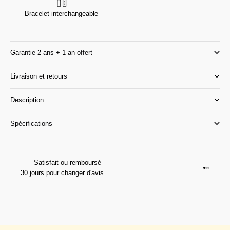
Bracelet interchangeable
Garantie 2 ans + 1 an offert
Livraison et retours
Description
Spécifications
Satisfait ou remboursé
Aller à l
Aller à l
Aller à 
30 jours pour changer d'avis