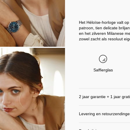
Het Héloïse-horloge valt op 
patroon, tien delicate brilja
en het zilveren Milanese me
zowel zacht als resoluut eige
EN
ING
Saffierglas
2 jaar garantie + 1 jaar grat
Levering en retourzending