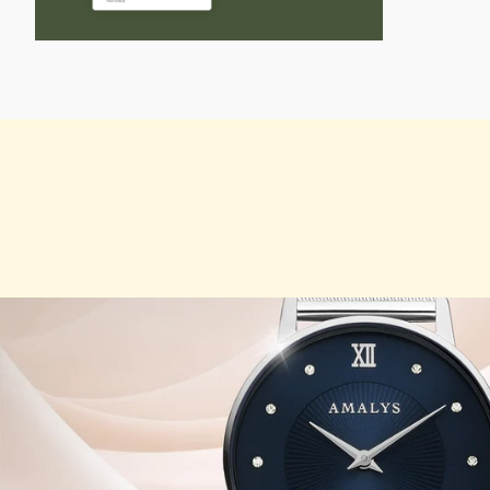
INZOOMEN
OP
DE
AFBEELDING