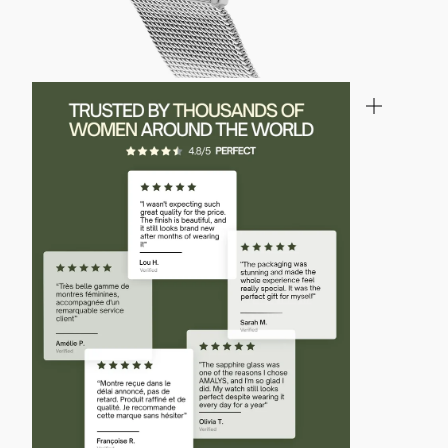
INZOOMEN
INZOOM
OP
OP
DE
DE
AFBEELDING
AFBEELD