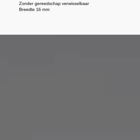
Zonder gereedschap verwisselbaar
Breedte 16 mm
eleisend handvest dat onze waarden respecteert.