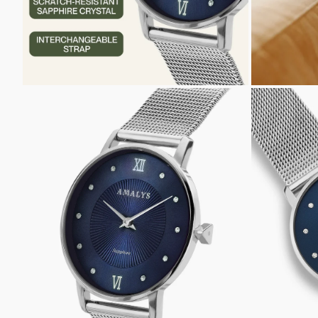
INZOOMEN
INZOOM
OP
OP
DE
DE
AFBEELDING
AFBEELD