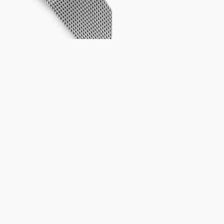
EN
ING