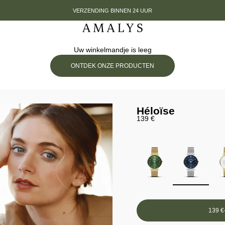
VERZENDING BINNEN 24 UUR
Amalys
Uw winkelmandje is leeg
ONTDEK ONZE PRODUCTEN
Héloïse
Prix de vente
139 €
139 €