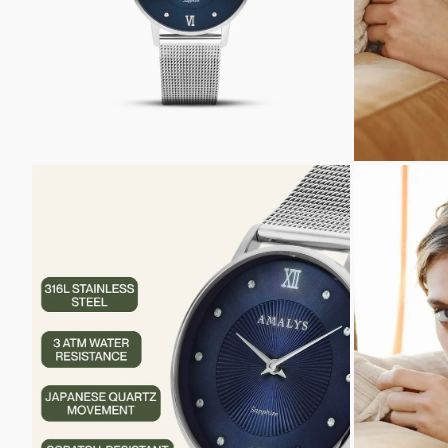
INZOOMEN
INZOOM
OP
OP
DE
DE
AFBEELDING
AFBEELD