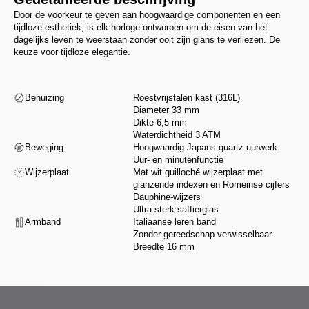
Door de voorkeur te geven aan hoogwaardige componenten en een
tijdloze esthetiek, is elk horloge ontworpen om de eisen van het
dagelijks leven te weerstaan zonder ooit zijn glans te verliezen. De
keuze voor tijdloze elegantie.
Behuizing
Roestvrijstalen kast (316L)
Diameter 33 mm
Dikte 6,5 mm
Waterdichtheid 3 ATM
Beweging
Hoogwaardig Japans quartz uurwerk
Uur- en minutenfunctie
Wijzerplaat
Mat wit guilloché wijzerplaat met
glanzende indexen en Romeinse cijfers
Dauphine-wijzers
Ultra-sterk saffierglas
Armband
Italiaanse leren band
Zonder gereedschap verwisselbaar
Breedte 16 mm
Van ontwerp tot assemblage selecteren wij onze partners op basis van hun
vakmanschap en integriteit, volgens een veeleisend handvest dat onze