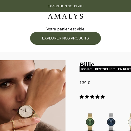
EXPÉDITION SOUS 24H
t
Amalys
Votre panier est vide
EXPLORER NOS PRODUITS
Billie
ICONIC
BESTSELLER
EN RUP
Prix de vente
139 €