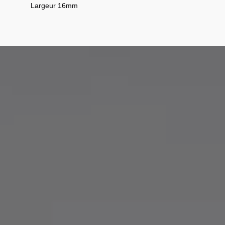
Largeur 16mm
 une charte exigeante respectant nos valeurs.