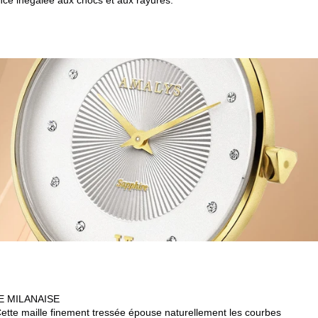
ance inégalée aux chocs et aux rayures.
E MILANAISE
Cette maille finement tressée épouse naturellement les courbes