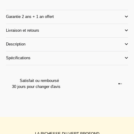
Garantie 2 ans + 1 an offert
Livraison et retours
Description
Spécifications
Satisfait ou remboursé
Aller à l
Aller à l
Aller à 
30 jours pour changer d'avis
LA RICHESSE DU VERT PROFOND