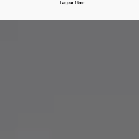
Largeur 16mm
De la conception à l’assemblage, nous sélectionnons nos partenaires pour
leur savoir-faire et leur intégrité, selon une charte exigeante respectant nos
valeurs.