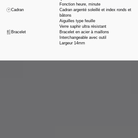
Fonction heure, minute
Cadran
Cadran argenté soleillé et index ronds et
bâtons
Aiguilles type feuille
Verre saphir ultra résistant
Bracelet
Bracelet en acier à maillons
Interchangeable avec outil
Largeur 14mm
De la conception à l’assemblage, nous sélectionnons nos partenaires pour
leur savoir-faire et leur intégrité, selon une charte exigeante respectant nos
valeurs.