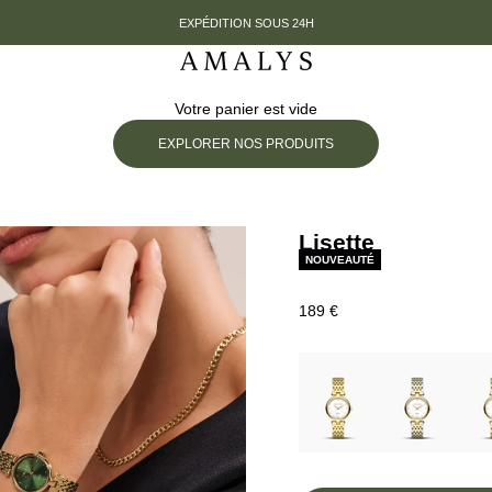
EXPÉDITION SOUS 24H
t
Amalys
Votre panier est vide
EXPLORER NOS PRODUITS
Lisette
NOUVEAUTÉ
Prix de vente
189 €