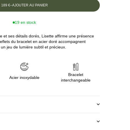
189 €
–
AJOUTER AU PANIER
19 en stock
e et ses détails dorés, Lisette affirme une présence
 reflets du bracelet en acier doré accompagnent
n jeu de lumière subtil et précieux.
Bracelet
Acier inoxydable
interchangeable