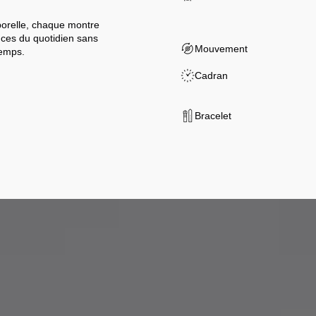
porelle, chaque montre
nces du quotidien sans
Mouvement
temps.
Cadran
Bracelet
ionnons nos partenaires pour leur savoir-faire et leur intégrité, selon