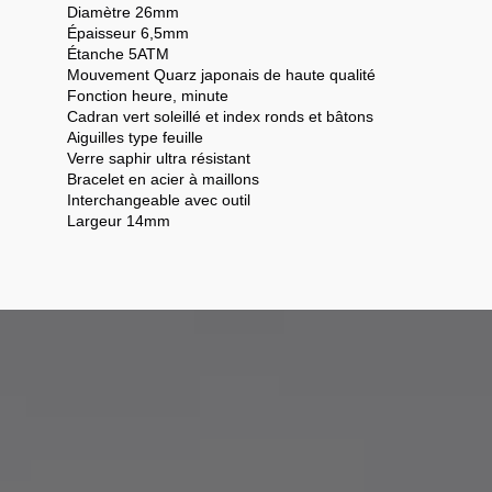
Diamètre 26mm
Épaisseur 6,5mm
Étanche 5ATM
Mouvement Quarz japonais de haute qualité
Fonction heure, minute
Cadran vert soleillé et index ronds et bâtons
Aiguilles type feuille
Verre saphir ultra résistant
Bracelet en acier à maillons
Interchangeable avec outil
Largeur 14mm
 une charte exigeante respectant nos valeurs.