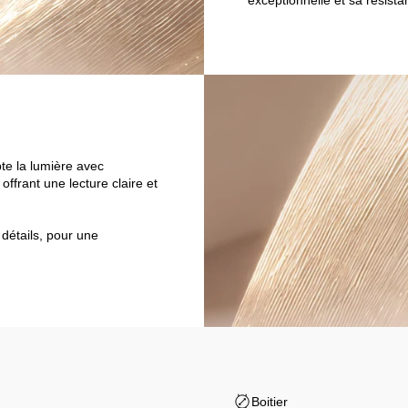
exceptionnelle et sa résist
pte la lumière avec
ffrant une lecture claire et
 détails, pour une
Boitier