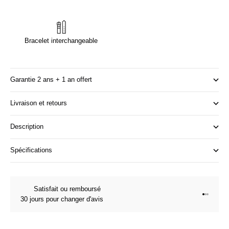
Bracelet interchangeable
Garantie 2 ans + 1 an offert
Livraison et retours
Description
Spécifications
Satisfait ou remboursé
Aller à l
Aller à l
Aller à 
30 jours pour changer d'avis