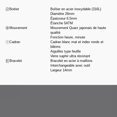
Boitier
Boîtier en acier inoxydable (316L)
Diamètre 26mm
Épaisseur 6,5mm
Étanche 5ATM
Mouvement
Mouvement Quarz japonais de haute
qualité
Fonction heure, minute
Cadran
Cadran blanc mat et index ronds et
bâtons
Aiguilles type feuille
Verre saphir ultra résistant
Bracelet
Bracelet en acier à maillons
Interchangeable avec outil
Largeur 14mm
De la conception à l’assemblage, nous sélectionnons nos partenaires pour
leur savoir-faire et leur intégrité, selon une charte exigeante respectant nos
valeurs.